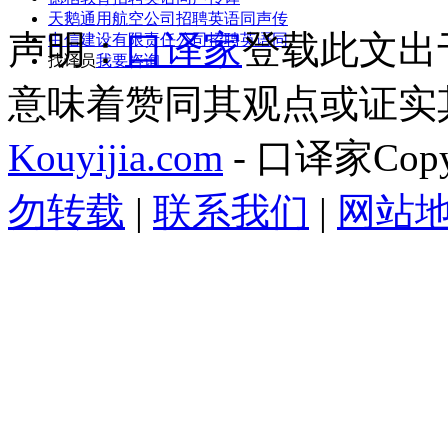
天鹅通用航空公司招聘英语同声传
声明：
口译家
登载此文出
中信建设有限责任公司招聘英语同
找译员
我要咨询
意味着赞同其观点或证实
Kouyijia.com
- 口译家Copyr
勿转载
|
联系我们
|
网站