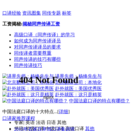
口译经验
资讯图集
同传专题
标签
工资揭秘:
揭秘同声传译工资
高级口译（同声传译）的学习
如何成为同声传译译员
对同声传译译员的要求
同传译者需要尊重
同声传译的技巧有哪些
同声传译技巧
译界先师：杨绛先生与
北京翻译公司：本地化
赴外就医：美国优秀医
赴外就医：这只是精英
中国法庭口译的特点有哪些？
中国法庭口译的十大特点...[
详细
]
口译家推荐课程
专家
|
英语
法语
日语
其他
书籍
|
初级口译
中级口译
高级口译
其他
2015年石家庄寒假口译集训班