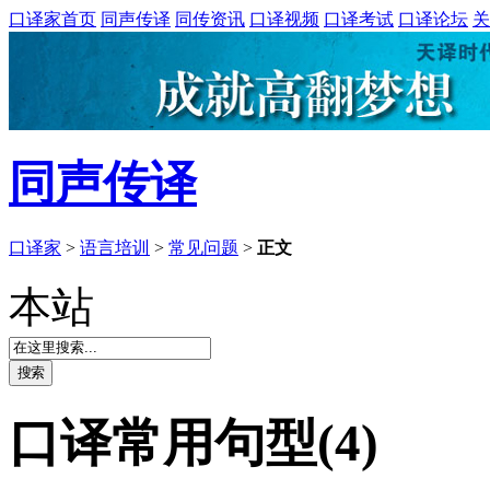
口译家首页
同声传译
同传资讯
口译视频
口译考试
口译论坛
关
同声传译
口译家
>
语言培训
>
常见问题
>
正文
本站
口译常用句型(4)