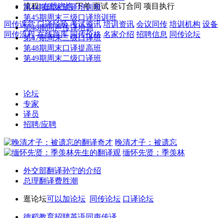
流程
|
在线咨询
下单
面试
签订合同
项目执行
第44期周末笔译培训班
第45期周末三级口译培训班
同传课堂
口译经验
考试资讯
培训资讯
会议同传
培训机构
设备
第46期同声传译培训
同传流程
在线题库
同传价格
名家介绍
招聘信息
同传论坛
第47期周末二级口译班
第48期周末口译提高班
第49期周末二级口译班
论坛
专家
译员
招聘/应聘
晚清才子：被遗忘
缅怀先贤：季羡林
外交部翻译孙宁的介绍
总理翻译费胜潮
逛论坛
可以加论坛
同传论坛
口译论坛
德稻教育招聘英语同声传译